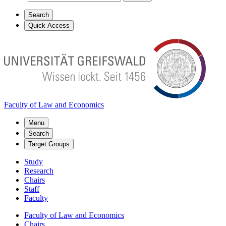
Search
Quick Access
Faculty of Law and Economics
Menu
Search
Target Groups
Study
Research
Chairs
Staff
Faculty
Faculty of Law and Economics
Chairs