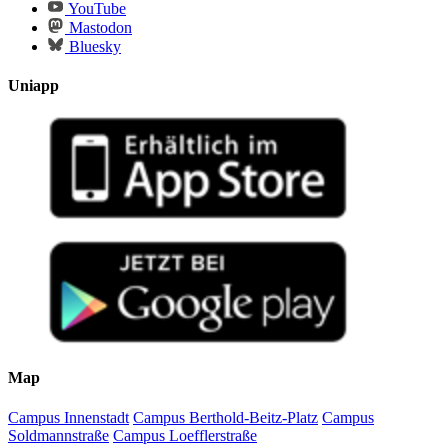
YouTube
Mastodon
Bluesky
Uniapp
Map
Campus Innenstadt
Campus Berthold-Beitz-Platz
Campus
Soldmannstraße
Campus Loefflerstraße