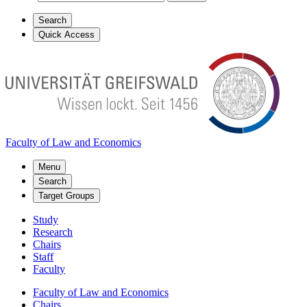
Search
Quick Access
Faculty of Law and Economics
Menu
Search
Target Groups
Study
Research
Chairs
Staff
Faculty
Faculty of Law and Economics
Chairs