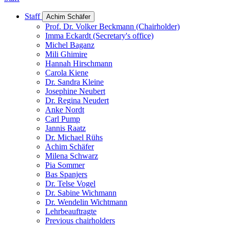
Staff
Achim Schäfer
Prof. Dr. Volker Beckmann (Chairholder)
Imma Eckardt (Secretary's office)
Michel Baganz
Mili Ghimire
Hannah Hirschmann
Carola Kiene
Dr. Sandra Kleine
Josephine Neubert
Dr. Regina Neudert
Anke Nordt
Carl Pump
Jannis Raatz
Dr. Michael Rühs
Achim Schäfer
Milena Schwarz
Pia Sommer
Bas Spanjers
Dr. Telse Vogel
Dr. Sabine Wichmann
Dr. Wendelin Wichtmann
Lehrbeauftragte
Previous chairholders