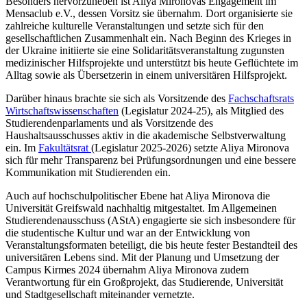
Besonders hervorzuheben ist Aliya Mironovas Engagement im
Mensaclub e.V., dessen Vorsitz sie übernahm. Dort organisierte sie
zahlreiche kulturelle Veranstaltungen und setzte sich für den
gesellschaftlichen Zusammenhalt ein. Nach Beginn des Krieges in
der Ukraine initiierte sie eine Solidaritätsveranstaltung zugunsten
medizinischer Hilfsprojekte und unterstützt bis heute Geflüchtete im
Alltag sowie als Übersetzerin in einem universitären Hilfsprojekt.
Darüber hinaus brachte sie sich als Vorsitzende des
Fachschaftsrats
Wirtschaftswissenschaften
(Legislatur 2024-25), als Mitglied des
Studierendenparlaments und als Vorsitzende des
Haushaltsausschusses aktiv in die akademische Selbstverwaltung
ein. Im
Fakultätsrat
(Legislatur 2025-2026) setzte Aliya Mironova
sich für mehr Transparenz bei Prüfungsordnungen und eine bessere
Kommunikation mit Studierenden ein.
Auch auf hochschulpolitischer Ebene hat Aliya Mironova die
Universität Greifswald nachhaltig mitgestaltet. Im Allgemeinen
Studierendenausschuss (AStA) engagierte sie sich insbesondere für
die studentische Kultur und war an der Entwicklung von
Veranstaltungsformaten beteiligt, die bis heute fester Bestandteil des
universitären Lebens sind. Mit der Planung und Umsetzung der
Campus Kirmes 2024 übernahm Aliya Mironova zudem
Verantwortung für ein Großprojekt, das Studierende, Universität
und Stadtgesellschaft miteinander vernetzte.