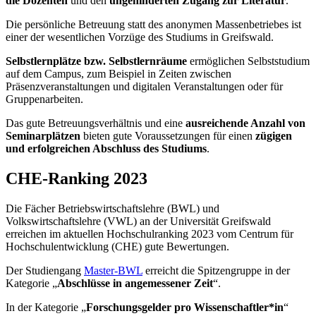
die Dozenten
und den
ungehinderten Zugang zur Literatur
.
Die persönliche Betreuung statt des anonymen Massenbetriebes ist
einer der wesentlichen Vorzüge des Studiums in Greifswald.
Selbstlernplätze bzw. Selbstlernräume
ermöglichen Selbststudium
auf dem Campus, zum Beispiel in Zeiten zwischen
Präsenzveranstaltungen und digitalen Veranstaltungen oder für
Gruppenarbeiten.
Das gute Betreuungsverhältnis und eine
ausreichende Anzahl von
Seminarplätzen
bieten gute Voraussetzungen für einen
zügigen
und erfolgreichen Abschluss des Studiums
.
CHE-Ranking 2023
Die Fächer Betriebswirtschaftslehre (BWL) und
Volkswirtschaftslehre (VWL) an der Universität Greifswald
erreichen im aktuellen Hochschulranking 2023 vom Centrum für
Hochschulentwicklung (CHE) gute Bewertungen.
Der Studiengang
Master-BWL
erreicht die Spitzengruppe in der
Kategorie „
Abschlüsse in angemessener Zeit
“.
In der Kategorie „
Forschungsgelder pro Wissenschaftler*in
“