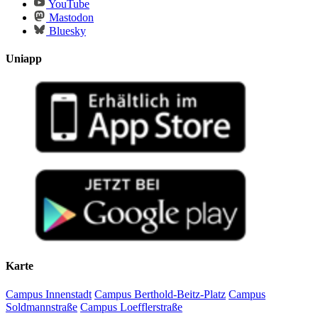
YouTube
Mastodon
Bluesky
Uniapp
Karte
Campus Innenstadt
Campus Berthold-Beitz-Platz
Campus
Soldmannstraße
Campus Loefflerstraße