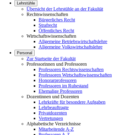
Lehrstühle
Übersicht der Lehrstühle an der Fakultät
Rechtswissenschaften
Bürgerliches Recht
Strafrecht
Öffentliches Recht
Wirtschaftswissenschaften
Allgemeine Betriebswirtschaftslehre
Allgemeine Volkswirtschaftslehre
Personal
Zur Startseite der Fakultät
Professorinnen und Professoren
Professoren Rechtswissenschaften
Professoren Wirtschaftswissenschaften
Honorarprofessoren
Professoren im Ruhestand
Ehemalige Professoren
Dozentinnen und Dozenten
Lehrkräfte für besondere Aufgaben
Lehrbeauftragte
Privatdozenten
Vertretungen
Alphabetische Verzeichnisse
Mitarbeitende A-Z
Professoren A-Z