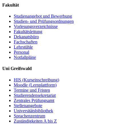
Fakultät
Studienangebot und Bewerbung
Studien- und Prüfungsordnungen
Vorlesungsverzeichnisse
Fakultätsleitung
Dekanatsbüro
Fachschaften
Lehrstühle
Personal
Notfallpläne
Uni Greifswald
HIS (Kurseinschreibung)
Moodle (Lernplattform)
Termine und Fristen
Studierendensekretariat
Zentrales Prüfungsamt
Stellenangebote
Universitätsbibliothek
Sprachenzentrum
Zuständigkeiten A bis Z