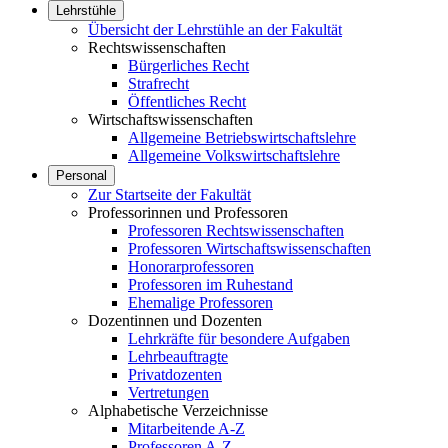
Lehrstühle
Übersicht der Lehrstühle an der Fakultät
Rechtswissenschaften
Bürgerliches Recht
Strafrecht
Öffentliches Recht
Wirtschaftswissenschaften
Allgemeine Betriebswirtschaftslehre
Allgemeine Volkswirtschaftslehre
Personal
Zur Startseite der Fakultät
Professorinnen und Professoren
Professoren Rechtswissenschaften
Professoren Wirtschaftswissenschaften
Honorarprofessoren
Professoren im Ruhestand
Ehemalige Professoren
Dozentinnen und Dozenten
Lehrkräfte für besondere Aufgaben
Lehrbeauftragte
Privatdozenten
Vertretungen
Alphabetische Verzeichnisse
Mitarbeitende A-Z
Professoren A-Z