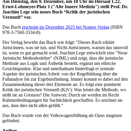
Am Dienstag, den 9. Dezember, um 18 Uhr im Hörsaal 1.22,
Ernst-Lohmeyer-Platz 1 ("Alte Innere Medizin") stellt Prof. Dr.
Joachim Lege sein neues Buch “Kritik der juristischen
Vernunft” vor.
Das Buch
erscheint im Dezember 2025 bei Nomos Verlag
(ISBN
978-3-7560-3334-8).
Der Verlag bewirbt das Buch wie folgt: "Dieses Buch erklärt
Jurist:innen, was sie tun, und Nicht-Jurist:innen, warum das sinnvoll
ist, wenn es gut gemacht wird. Joachim Lege entwickelt eine "Neue
Juristische Methodenlehre" (NJML) und zeigt, dass die juristische
Methode aus Logik und Ästhetik besteht, ergänzt um ethische
Gesichtspunkte. Klar und unterhaltsam hinterfragt er zentrale
Aspekte der juristischen Arbeit: von der Regelbildung über die
Fallanalyse bis zur Ergebnisfindung. Immer kommt es dabei auf den
Zusammenklang dieser drei Elemente an. Es folgt eine pointierte
Kritik der juristischen Vernunft (KjV): Was leistet die Methode, wo
stößt sie an Grenzen? Die Antwort: Durch sie werden im Recht
Rahmenbedingungen für Sachlichkeit geschaffen. Es zeichnet sie
aus, dass dies nicht allen gefällt.“
Das Buch wurde von der VolkswagenStiftung als Opus magnum
gefördert.
Author