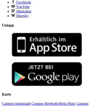
Facebook
YouTube
Mastodon
Bluesky
Uniapp
Karte
Campus Innenstadt
Campus Berthold-Beitz-Platz
Campus