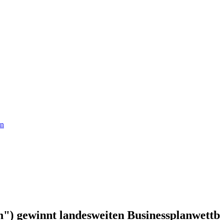
en
n") gewinnt landesweiten Businessplanwe