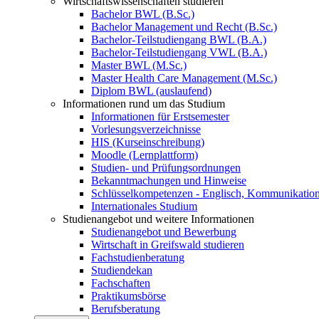
Wirtschaftswissenschaften studieren
Bachelor BWL (B.Sc.)
Bachelor Management und Recht (B.Sc.)
Bachelor-Teilstudiengang BWL (B.A.)
Bachelor-Teilstudiengang VWL (B.A.)
Master BWL (M.Sc.)
Master Health Care Management (M.Sc.)
Diplom BWL (auslaufend)
Informationen rund um das Studium
Informationen für Erstsemester
Vorlesungsverzeichnisse
HIS (Kurseinschreibung)
Moodle (Lernplattform)
Studien- und Prüfungsordnungen
Bekanntmachungen und Hinweise
Schlüsselkompetenzen - Englisch, Kommunikation
Internationales Studium
Studienangebot und weitere Informationen
Studienangebot und Bewerbung
Wirtschaft in Greifswald studieren
Fachstudienberatung
Studiendekan
Fachschaften
Praktikumsbörse
Berufsberatung