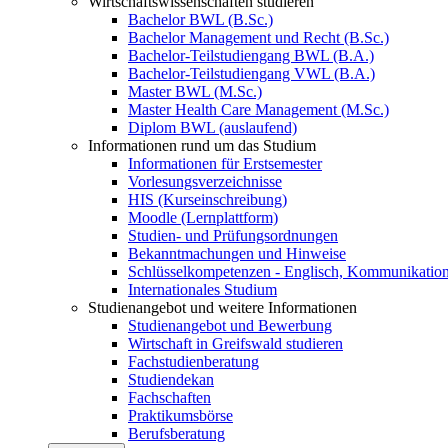
Wirtschaftswissenschaften studieren
Bachelor BWL (B.Sc.)
Bachelor Management und Recht (B.Sc.)
Bachelor-Teilstudiengang BWL (B.A.)
Bachelor-Teilstudiengang VWL (B.A.)
Master BWL (M.Sc.)
Master Health Care Management (M.Sc.)
Diplom BWL (auslaufend)
Informationen rund um das Studium
Informationen für Erstsemester
Vorlesungsverzeichnisse
HIS (Kurseinschreibung)
Moodle (Lernplattform)
Studien- und Prüfungsordnungen
Bekanntmachungen und Hinweise
Schlüsselkompetenzen - Englisch, Kommunikation
Internationales Studium
Studienangebot und weitere Informationen
Studienangebot und Bewerbung
Wirtschaft in Greifswald studieren
Fachstudienberatung
Studiendekan
Fachschaften
Praktikumsbörse
Berufsberatung