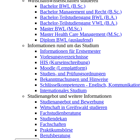
Wirtschaftswissenschaften studieren
Bachelor BWL (B.Sc.)
Bachelor Management und Recht (B.Sc.)
Bachelor-Teilstudiengang BWL (B.A.)
Bachelor-Teilstudiengang VWL (B.A.)
Master BWL (M.Sc.)
Master Health Care Management (M.Sc.)
Diplom BWL (auslaufend)
Informationen rund um das Studium
Informationen für Erstsemester
Vorlesungsverzeichnisse
HIS (Kurseinschreibung)
Moodle (Lernplattform)
Studien- und Prüfungsordnungen
Bekanntmachungen und Hinweise
Schlüsselkompetenzen - Englisch, Kommunikation
Internationales Studium
Studienangebot und weitere Informationen
Studienangebot und Bewerbung
Wirtschaft in Greifswald studieren
Fachstudienberatung
Studiendekan
Fachschaften
Praktikumsbörse
Berufsberatung