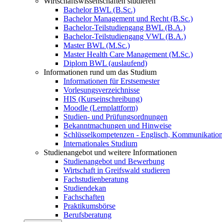
Wirtschaftswissenschaften studieren
Bachelor BWL (B.Sc.)
Bachelor Management und Recht (B.Sc.)
Bachelor-Teilstudiengang BWL (B.A.)
Bachelor-Teilstudiengang VWL (B.A.)
Master BWL (M.Sc.)
Master Health Care Management (M.Sc.)
Diplom BWL (auslaufend)
Informationen rund um das Studium
Informationen für Erstsemester
Vorlesungsverzeichnisse
HIS (Kurseinschreibung)
Moodle (Lernplattform)
Studien- und Prüfungsordnungen
Bekanntmachungen und Hinweise
Schlüsselkompetenzen - Englisch, Kommunikation
Internationales Studium
Studienangebot und weitere Informationen
Studienangebot und Bewerbung
Wirtschaft in Greifswald studieren
Fachstudienberatung
Studiendekan
Fachschaften
Praktikumsbörse
Berufsberatung