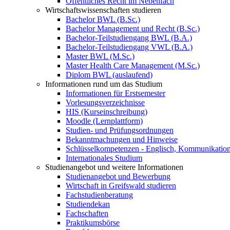
Öffentliches Recht im Nebenfach
Wirtschaftswissenschaften studieren
Bachelor BWL (B.Sc.)
Bachelor Management und Recht (B.Sc.)
Bachelor-Teilstudiengang BWL (B.A.)
Bachelor-Teilstudiengang VWL (B.A.)
Master BWL (M.Sc.)
Master Health Care Management (M.Sc.)
Diplom BWL (auslaufend)
Informationen rund um das Studium
Informationen für Erstsemester
Vorlesungsverzeichnisse
HIS (Kurseinschreibung)
Moodle (Lernplattform)
Studien- und Prüfungsordnungen
Bekanntmachungen und Hinweise
Schlüsselkompetenzen - Englisch, Kommunikation
Internationales Studium
Studienangebot und weitere Informationen
Studienangebot und Bewerbung
Wirtschaft in Greifswald studieren
Fachstudienberatung
Studiendekan
Fachschaften
Praktikumsbörse