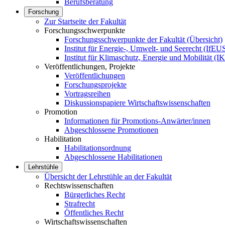
Berufsberatung
Forschung
Zur Startseite der Fakultät
Forschungsschwerpunkte
Forschungsschwerpunkte der Fakultät (Übersicht)
Institut für Energie-, Umwelt- und Seerecht (IfEU
Institut für Klimaschutz, Energie und Mobilität (
Veröffentlichungen, Projekte
Veröffentlichungen
Forschungsprojekte
Vortragsreihen
Diskussionspapiere Wirtschaftswissenschaften
Promotion
Informationen für Promotions-Anwärter/innen
Abgeschlossene Promotionen
Habilitation
Habilitationsordnung
Abgeschlossene Habilitationen
Lehrstühle
Übersicht der Lehrstühle an der Fakultät
Rechtswissenschaften
Bürgerliches Recht
Strafrecht
Öffentliches Recht
Wirtschaftswissenschaften