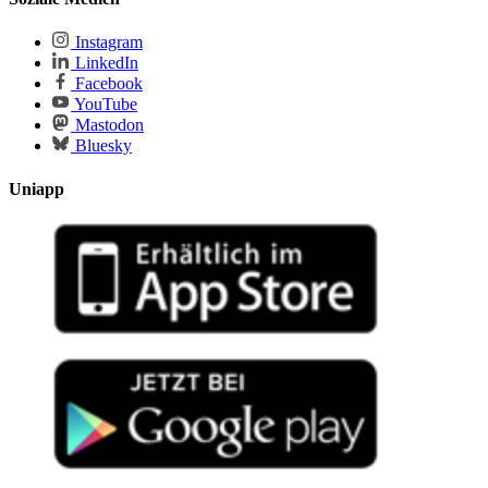
Instagram
LinkedIn
Facebook
YouTube
Mastodon
Bluesky
Uniapp