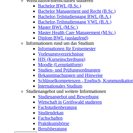
Wirtschaftswissenschaften studieren
Bachelor BWL (B.Sc.)
Bachelor Management und Recht (B.Sc.)
Bachelor-Teilstudiengang BWL (B.A.)
Bachelor-Teilstudiengang VWL (B.A.)
Master BWL (M.Sc.)
Master Health Care Management (M.Sc.)
Diplom BWL (auslaufend)
Informationen rund um das Studium
Informationen für Erstsemester
Vorlesungsverzeichnisse
HIS (Kurseinschreibung)
Moodle (Lernplattform)
Studien- und Prüfungsordnungen
Bekanntmachungen und Hinweise
Schlüsselkompetenzen - Englisch, Kommunikation
Internationales Studium
Studienangebot und weitere Informationen
Studienangebot und Bewerbung
Wirtschaft in Greifswald studieren
Fachstudienberatung
Studiendekan
Fachschaften
Praktikumsbörse
Berufsberatung