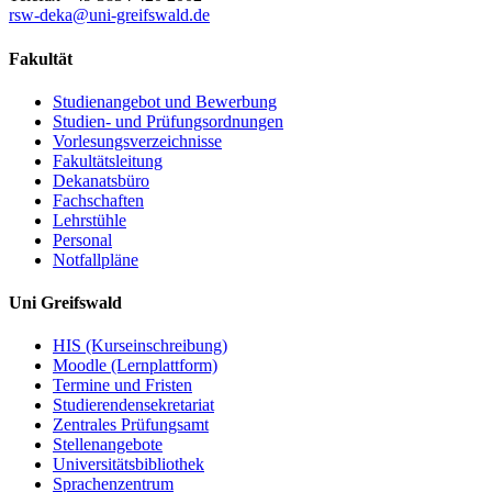
rsw-deka
@uni-greifswald
.de
Fakultät
Studienangebot und Bewerbung
Studien- und Prüfungsordnungen
Vorlesungsverzeichnisse
Fakultätsleitung
Dekanatsbüro
Fachschaften
Lehrstühle
Personal
Notfallpläne
Uni Greifswald
HIS (Kurseinschreibung)
Moodle (Lernplattform)
Termine und Fristen
Studierendensekretariat
Zentrales Prüfungsamt
Stellenangebote
Universitätsbibliothek
Sprachenzentrum