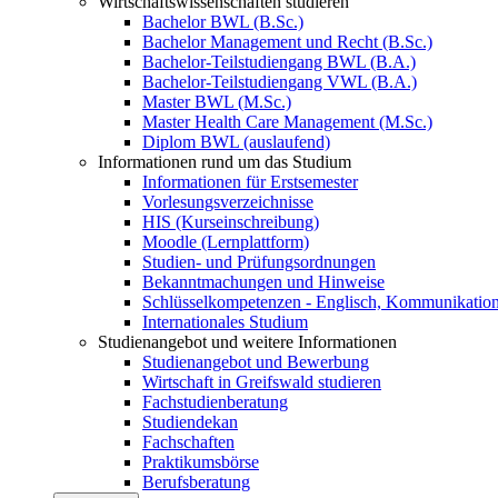
Wirtschaftswissenschaften studieren
Bachelor BWL (B.Sc.)
Bachelor Management und Recht (B.Sc.)
Bachelor-Teilstudiengang BWL (B.A.)
Bachelor-Teilstudiengang VWL (B.A.)
Master BWL (M.Sc.)
Master Health Care Management (M.Sc.)
Diplom BWL (auslaufend)
Informationen rund um das Studium
Informationen für Erstsemester
Vorlesungsverzeichnisse
HIS (Kurseinschreibung)
Moodle (Lernplattform)
Studien- und Prüfungsordnungen
Bekanntmachungen und Hinweise
Schlüsselkompetenzen - Englisch, Kommunikation
Internationales Studium
Studienangebot und weitere Informationen
Studienangebot und Bewerbung
Wirtschaft in Greifswald studieren
Fachstudienberatung
Studiendekan
Fachschaften
Praktikumsbörse
Berufsberatung