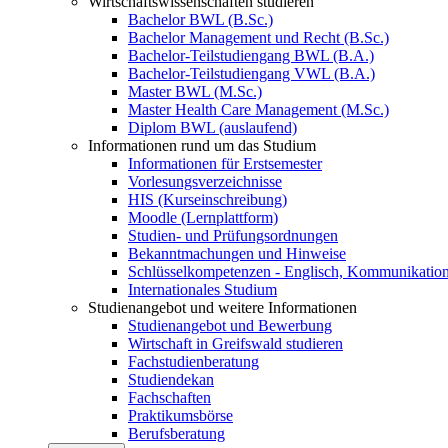
Wirtschaftswissenschaften studieren
Bachelor BWL (B.Sc.)
Bachelor Management und Recht (B.Sc.)
Bachelor-Teilstudiengang BWL (B.A.)
Bachelor-Teilstudiengang VWL (B.A.)
Master BWL (M.Sc.)
Master Health Care Management (M.Sc.)
Diplom BWL (auslaufend)
Informationen rund um das Studium
Informationen für Erstsemester
Vorlesungsverzeichnisse
HIS (Kurseinschreibung)
Moodle (Lernplattform)
Studien- und Prüfungsordnungen
Bekanntmachungen und Hinweise
Schlüsselkompetenzen - Englisch, Kommunikation
Internationales Studium
Studienangebot und weitere Informationen
Studienangebot und Bewerbung
Wirtschaft in Greifswald studieren
Fachstudienberatung
Studiendekan
Fachschaften
Praktikumsbörse
Berufsberatung