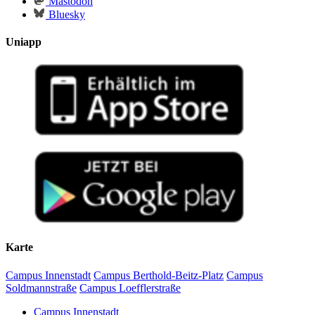
Mastodon
Bluesky
Uniapp
Karte
Campus Innenstadt
Campus Berthold-Beitz-Platz
Campus
Soldmannstraße
Campus Loefflerstraße
Campus Innenstadt