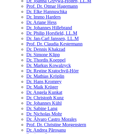
Dr. Joanna Grzywa-Holten, LL.M
Prof. Dr. Otmar Hagemann
Dr. Elke Hannuschka
Dr. Immo Harders
Dr. Ariane Hess
Dr. Johannes Hillebrand
Dr. Philip Horsfield, LL.M
Dr. Jan-Carl Janssen, LL.M
Prof. Dr. Claudia Kestermann
Dr. Dennis Khakzad
Dr. Simone Klipp
Dr. Thordis Koeppel
Dr. Markus Kowalzyck
Dr. Regine Kratochvil-Hörr
Dr. Mathias Kröplin
Dr. Hans Kromrey
Dr. Maik Krüger
Dr. Angela Kunkat
Dr. Christoph Kunz
Dr. Johannes Kühl
Dr. Sabine Lang
Dr. Nicholas Mohr
Dr. Álvaro Castro Morales
Prof. Dr. Christine Morgenstern
Dr. Andrea Păroşanu