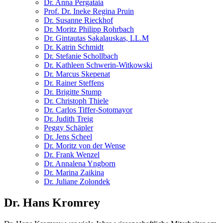
Dr. Anna Pergataia
Prof. Dr. Ineke Regina Pruin
Dr. Susanne Rieckhof
Dr. Moritz Philipp Rohrbach
Dr. Gintautas Sakalauskas, LL.M
Dr. Katrin Schmidt
Dr. Stefanie Schollbach
Dr. Kathleen Schwerin-Witkowski
Dr. Marcus Skepenat
Dr. Rainer Steffens
Dr. Brigitte Stump
Dr. Christoph Thiele
Dr. Carlos Tiffer-Sotomayor
Dr. Judith Treig
Peggy Schäpler
Dr. Jens Scheel
Dr. Moritz von der Wense
Dr. Frank Wenzel
Dr. Annalena Yngborn
Dr. Marina Zaikina
Dr. Juliane Zolondek
Dr. Hans Kromrey