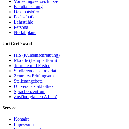
Vorlesungsverzeichnisse
Fakultätsleitung
Dekanatsbüro
Fachschaften
Lehrstühle
Personal
Notfallpläne
Uni Greifswald
HIS (Kurseinschreibung)
Moodle (Lernplattform)
Termine und Fristen
Studierendensekretariat
Zentrales Prüfungsamt
Stellenangebote
Universitätsbibliothek
Sprachenzentrum
Zuständigkeiten A bis Z
Service
Kontakt
Impressum