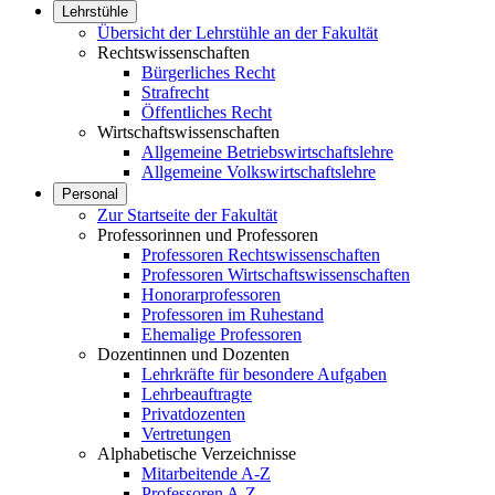
Lehrstühle
Übersicht der Lehrstühle an der Fakultät
Rechtswissenschaften
Bürgerliches Recht
Strafrecht
Öffentliches Recht
Wirtschaftswissenschaften
Allgemeine Betriebswirtschaftslehre
Allgemeine Volkswirtschaftslehre
Personal
Zur Startseite der Fakultät
Professorinnen und Professoren
Professoren Rechtswissenschaften
Professoren Wirtschaftswissenschaften
Honorarprofessoren
Professoren im Ruhestand
Ehemalige Professoren
Dozentinnen und Dozenten
Lehrkräfte für besondere Aufgaben
Lehrbeauftragte
Privatdozenten
Vertretungen
Alphabetische Verzeichnisse
Mitarbeitende A-Z
Professoren A-Z