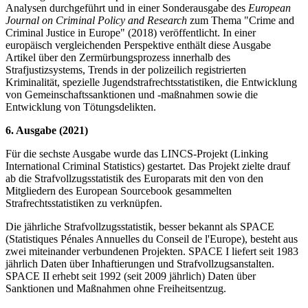
Analysen durchgeführt und in einer Sonderausgabe des
European
Journal on Criminal Policy and Research
zum Thema "Crime and
Criminal Justice in Europe" (2018) veröffentlicht. In einer
europäisch vergleichenden Perspektive enthält diese Ausgabe
Artikel über den Zermürbungsprozess innerhalb des
Strafjustizsystems, Trends in der polizeilich registrierten
Kriminalität, spezielle Jugendstrafrechtsstatistiken, die Entwicklung
von Gemeinschaftssanktionen und -maßnahmen sowie die
Entwicklung von Tötungsdelikten.
6. Ausgabe (2021)
Für die sechste Ausgabe wurde das LINCS-Projekt (Linking
International Criminal Statistics) gestartet. Das Projekt zielte drauf
ab die Strafvollzugsstatistik des Europarats mit den von den
Mitgliedern des European Sourcebook gesammelten
Strafrechtsstatistiken zu verknüpfen.
Die jährliche Strafvollzugsstatistik, besser bekannt als SPACE
(Statistiques Pénales Annuelles du Conseil de l'Europe), besteht aus
zwei miteinander verbundenen Projekten. SPACE I liefert seit 1983
jährlich Daten über Inhaftierungen und Strafvollzugsanstalten.
SPACE II erhebt seit 1992 (seit 2009 jährlich) Daten über
Sanktionen und Maßnahmen ohne Freiheitsentzug.