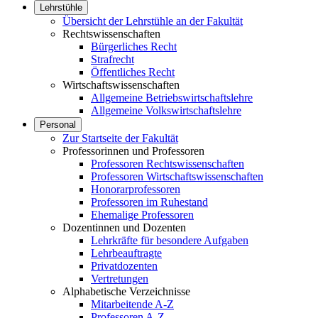
Lehrstühle
Übersicht der Lehrstühle an der Fakultät
Rechtswissenschaften
Bürgerliches Recht
Strafrecht
Öffentliches Recht
Wirtschaftswissenschaften
Allgemeine Betriebswirtschaftslehre
Allgemeine Volkswirtschaftslehre
Personal
Zur Startseite der Fakultät
Professorinnen und Professoren
Professoren Rechtswissenschaften
Professoren Wirtschaftswissenschaften
Honorarprofessoren
Professoren im Ruhestand
Ehemalige Professoren
Dozentinnen und Dozenten
Lehrkräfte für besondere Aufgaben
Lehrbeauftragte
Privatdozenten
Vertretungen
Alphabetische Verzeichnisse
Mitarbeitende A-Z
Professoren A-Z