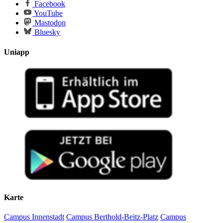
Facebook
YouTube
Mastodon
Bluesky
Uniapp
Karte
Campus Innenstadt
Campus Berthold-Beitz-Platz
Campus