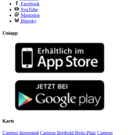
Facebook
YouTube
Mastodon
Bluesky
Uniapp
Karte
Campus Innenstadt
Campus Berthold-Beitz-Platz
Campus