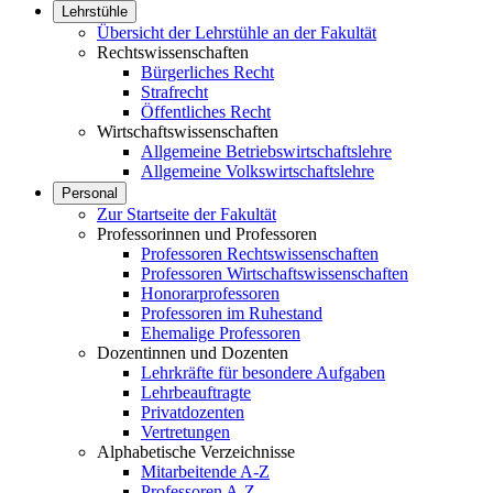
Lehrstühle
Übersicht der Lehrstühle an der Fakultät
Rechtswissenschaften
Bürgerliches Recht
Strafrecht
Öffentliches Recht
Wirtschaftswissenschaften
Allgemeine Betriebswirtschaftslehre
Allgemeine Volkswirtschaftslehre
Personal
Zur Startseite der Fakultät
Professorinnen und Professoren
Professoren Rechtswissenschaften
Professoren Wirtschaftswissenschaften
Honorarprofessoren
Professoren im Ruhestand
Ehemalige Professoren
Dozentinnen und Dozenten
Lehrkräfte für besondere Aufgaben
Lehrbeauftragte
Privatdozenten
Vertretungen
Alphabetische Verzeichnisse
Mitarbeitende A-Z
Professoren A-Z