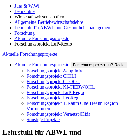
Jura & WiWi
Lehrstühle
Wirtschaftswissenschaften
Allgemeine Betriebswirtschaftslehre
Lehrstuhl für ABWL und Gesundheitsmanagement
Forschung
Aktuelle Forschungsprojekte
Forschungsprojekt LuP-Regio
Aktuelle Forschungsprojekte
Aktuelle Forschungsprojekte
Forschungsprojekt LuP-Regio
Forschungsprojekt AdaptInfra
Forschungsprojekt CHILI
Forschungsprojekt CLOCC
Forschungsprojekt KI-TIERWOHL
Forschungsprojekt LuP-Regio
Forschungsprojekt LyoReg
Forschungsprojekt T!Raum One-Health-Region
Vorpommern
Forschungsprojekt Vernetzt4Kids
Sonstige Projekte
Lehrstuhl für ABWL und