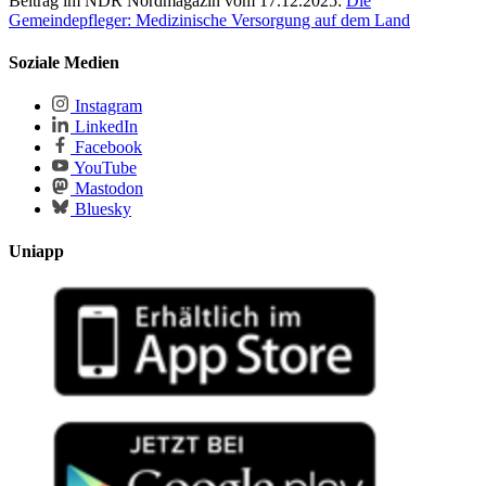
Beitrag im NDR Nordmagazin vom 17.12.2025:
Die
Gemeindepfleger: Medizinische Versorgung auf dem Land
Soziale Medien
Instagram
LinkedIn
Facebook
YouTube
Mastodon
Bluesky
Uniapp