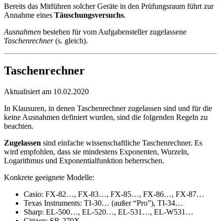
Bereits das Mitführen solcher Geräte in den Prüfungsraum führt zur
Annahme eines
Täuschungsversuchs
.
Ausnahmen
bestehen für vom Aufgabensteller zugelassene
Taschenrechner
(s. gleich).
Taschenrechner
Aktualisiert am 10.02.2020
In Klausuren, in denen Taschenrechner zugelassen sind und für die
keine Ausnahmen definiert wurden, sind die folgenden Regeln zu
beachten.
Zugelassen
sind einfache wissenschaftliche Taschenrechner. Es
wird empfohlen, dass sie mindestens Exponenten, Wurzeln,
Logarithmus und Exponentialfunktion beherrschen.
Konkrete geeignete Modelle:
Casio: FX-82…, FX-83…, FX-85…, FX-86…, FX-87…
Texas Instruments: TI-30… (außer “Pro”), TI-34…
Sharp: EL-500…, EL-520…, EL-531…, EL-W531…
Citizen: SR-270X