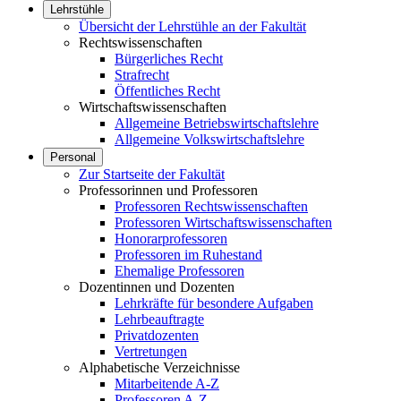
Lehrstühle
Übersicht der Lehrstühle an der Fakultät
Rechtswissenschaften
Bürgerliches Recht
Strafrecht
Öffentliches Recht
Wirtschaftswissenschaften
Allgemeine Betriebswirtschaftslehre
Allgemeine Volkswirtschaftslehre
Personal
Zur Startseite der Fakultät
Professorinnen und Professoren
Professoren Rechtswissenschaften
Professoren Wirtschaftswissenschaften
Honorarprofessoren
Professoren im Ruhestand
Ehemalige Professoren
Dozentinnen und Dozenten
Lehrkräfte für besondere Aufgaben
Lehrbeauftragte
Privatdozenten
Vertretungen
Alphabetische Verzeichnisse
Mitarbeitende A-Z
Professoren A-Z