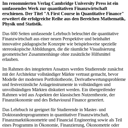
Im renommierten Verlag Cambridge University Press ist ein
umfassendes Werk zur quantitativen Finanzwirtschaft
erschienen. Der Titel "A First Course in Quantitative Finance"
erweitert die erfolgreiche Reihe aus den Bereichen Mathematik,
Physik und Statistik.
Das 600 Seiten umfassende Lehrbuch beleuchtet die quantitative
Finanzwirtschaft aus einer neuen Perspektive und beinhaltet
innovative pädagogische Konzepte wie beispielsweise spezielle
stereoskopische Abbildungen, die die räumliche Visualisierung
geometrischer Zusammenhänge ohne zusätzliche Hilfsmittel
erlauben.
Im Rahmen des integrierten Ansatzes werden Studierende zunächst
mit der Architektur vollständiger Märkte vertraut gemacht, bevor
Modelle der modernen Portfoliotheorie, Derivatbewertungsprobleme
und festverzinsliche Anlageinstrumente in vollständigen und
unvollständigen Märkten diskutiert werden. Ein übergreifender
Rahmen wird aus Aspekten der klassischen Nutzentheorie, der
Finanzökonomie und des Behavioural Finance generiert.
Das Lehrbuch ist geeignet für Studierende in Master- und
Doktorandenprogrammen in quantitativer Finanzwirtschaft,
Finanzmarktökonometrie und Financial Engineering sowie als Teil
eines Programms in Ökonomie, Finanzierung, Ökonometrie oder