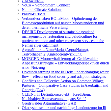
Grassworks-2
VoCo – Vorpommern Connect
Natural Climate Solutions
Paludi-PRIMA
Verbundvorhaben BOnaMoor - Optimierung der
Biomasseproduktion auf nassen Moorstandorten und
deren thermische Verwertung
DESIRE Development of sustainable peatland
management by restoration and paludiculture for
nutrient retention and other ecosystem services in the
Neman river catchment
AgoraNatura - NaturMarkt (AgoraNatura),
Teilvorhaben 2: Angebotsentwicklung
MORGEN Moorrevitalisierung als Greifswalder
Anpassungsstrategie – Entwicklungsperspektiven durch
nasse Nutzung
Livestock farming in the Ili Delta under changing water
flow – effects on food security and adaption strategies
Conflicts and Collective Action on Common Village
Pastures – Comparative Case Studies in Azerbaijan and
Georgia (Co4)
CLIENT II-Definitionsprojekt – ReedBiom:
Nachhaltige Biomassenutzung aus Schilf
Greifswalder Agrarinitiative (GAI)
Ökosystemschutz und nachhaltige Landnutzung im Ili