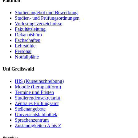
Fakultät
Studienangebot und Bewerbung
Studien- und Prüfungsordnungen
Vorlesungsverzeichnisse
Fakultätsleitung
Dekanatsbüro
Fachschaften
Lehrstühle
Personal
Notfallpläne
Uni Greifswald
HIS (Kurseinschreibung)
Moodle (Lernplattform)
Termine und Fristen
Studierendensekretariat
Zentrales Prüfungsamt
Stellenangebote
Universitätsbibliothek
Sprachenzentrum
Zuständigkeiten A bis Z
Service