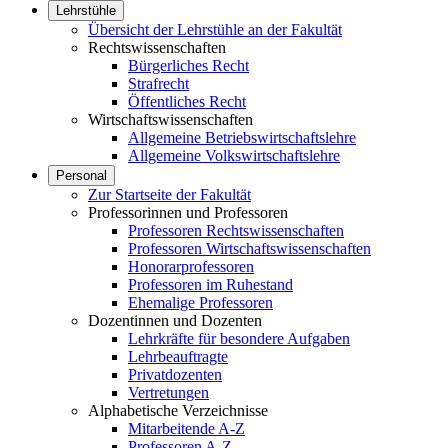
Lehrstühle
Übersicht der Lehrstühle an der Fakultät
Rechtswissenschaften
Bürgerliches Recht
Strafrecht
Öffentliches Recht
Wirtschaftswissenschaften
Allgemeine Betriebswirtschaftslehre
Allgemeine Volkswirtschaftslehre
Personal
Zur Startseite der Fakultät
Professorinnen und Professoren
Professoren Rechtswissenschaften
Professoren Wirtschaftswissenschaften
Honorarprofessoren
Professoren im Ruhestand
Ehemalige Professoren
Dozentinnen und Dozenten
Lehrkräfte für besondere Aufgaben
Lehrbeauftragte
Privatdozenten
Vertretungen
Alphabetische Verzeichnisse
Mitarbeitende A-Z
Professoren A-Z