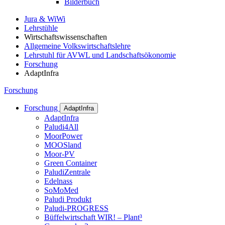
Bilderbuch
Jura & WiWi
Lehrstühle
Wirtschaftswissenschaften
Allgemeine Volkswirtschaftslehre
Lehrstuhl für AVWL und Landschaftsökonomie
Forschung
AdaptInfra
Forschung
Forschung
AdaptInfra
AdaptInfra
Paludi4All
MoorPower
MOOSland
Moor-PV
Green Container
PaludiZentrale
Edelnass
SoMoMed
Paludi Produkt
Paludi-PROGRESS
Büffelwirtschaft WIR! – Plant³