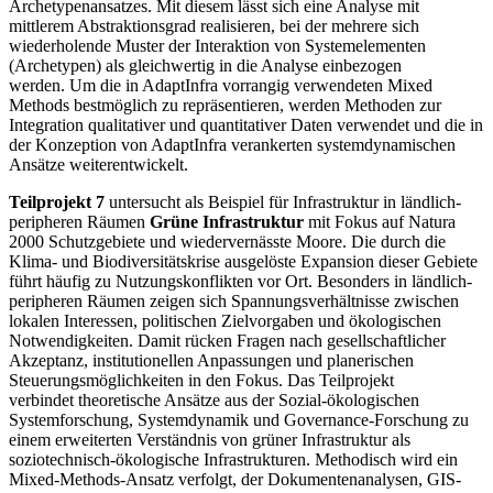
Archetypenansatzes. Mit diesem lässt sich eine Analyse mit
mittlerem Abstraktionsgrad realisieren, bei der mehrere sich
wiederholende Muster der Interaktion von Systemelementen
(Archetypen) als gleichwertig in die Analyse einbezogen
werden. Um die in AdaptInfra vorrangig verwendeten Mixed
Methods bestmöglich zu repräsentieren, werden Methoden zur
Integration qualitativer und quantitativer Daten verwendet und die in
der Konzeption von AdaptInfra verankerten systemdynamischen
Ansätze weiterentwickelt.
Teilprojekt 7
untersucht als Beispiel für Infrastruktur in ländlich-
peripheren Räumen
Grüne Infrastruktur
mit Fokus auf Natura
2000 Schutzgebiete und wiedervernässte Moore. Die durch die
Klima- und Biodiversitätskrise ausgelöste Expansion dieser Gebiete
führt häufig zu Nutzungskonflikten vor Ort. Besonders in ländlich-
peripheren Räumen zeigen sich Spannungsverhältnisse zwischen
lokalen Interessen, politischen Zielvorgaben und ökologischen
Notwendigkeiten. Damit rücken Fragen nach gesellschaftlicher
Akzeptanz, institutionellen Anpassungen und planerischen
Steuerungsmöglichkeiten in den Fokus. Das Teilprojekt
verbindet theoretische Ansätze aus der Sozial-ökologischen
Systemforschung, Systemdynamik und Governance-Forschung zu
einem erweiterten Verständnis von grüner Infrastruktur als
soziotechnisch-ökologische Infrastrukturen. Methodisch wird ein
Mixed-Methods-Ansatz verfolgt, der Dokumentenanalysen, GIS-