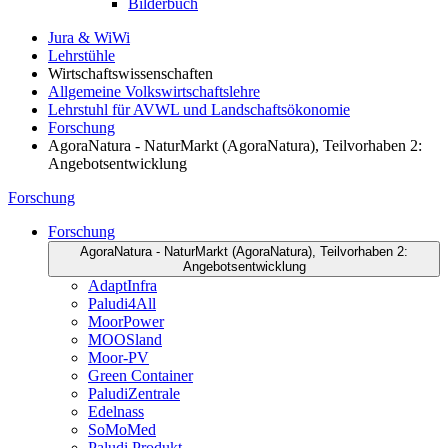
Bilderbuch
Jura & WiWi
Lehrstühle
Wirtschaftswissenschaften
Allgemeine Volkswirtschaftslehre
Lehrstuhl für AVWL und Landschaftsökonomie
Forschung
AgoraNatura - NaturMarkt (AgoraNatura), Teilvorhaben 2:
Angebotsentwicklung
Forschung
Forschung
AgoraNatura - NaturMarkt (AgoraNatura), Teilvorhaben 2:
Angebotsentwicklung
AdaptInfra
Paludi4All
MoorPower
MOOSland
Moor-PV
Green Container
PaludiZentrale
Edelnass
SoMoMed
Paludi Produkt