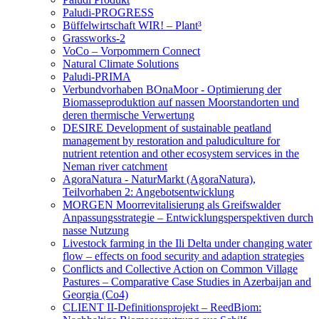
Paludi-PROGRESS
Büffelwirtschaft WIR! – Plant³
Grassworks-2
VoCo – Vorpommern Connect
Natural Climate Solutions
Paludi-PRIMA
Verbundvorhaben BOnaMoor - Optimierung der
Biomasseproduktion auf nassen Moorstandorten und
deren thermische Verwertung
DESIRE Development of sustainable peatland
management by restoration and paludiculture for
nutrient retention and other ecosystem services in the
Neman river catchment
AgoraNatura - NaturMarkt (AgoraNatura),
Teilvorhaben 2: Angebotsentwicklung
MORGEN Moorrevitalisierung als Greifswalder
Anpassungsstrategie – Entwicklungsperspektiven durch
nasse Nutzung
Livestock farming in the Ili Delta under changing water
flow – effects on food security and adaption strategies
Conflicts and Collective Action on Common Village
Pastures – Comparative Case Studies in Azerbaijan and
Georgia (Co4)
CLIENT II-Definitionsprojekt – ReedBiom: