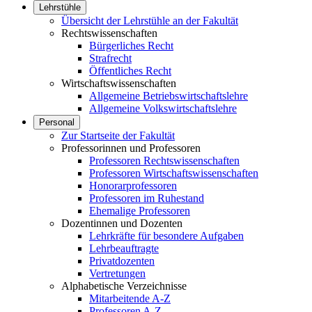
Lehrstühle
Übersicht der Lehrstühle an der Fakultät
Rechtswissenschaften
Bürgerliches Recht
Strafrecht
Öffentliches Recht
Wirtschaftswissenschaften
Allgemeine Betriebswirtschaftslehre
Allgemeine Volkswirtschaftslehre
Personal
Zur Startseite der Fakultät
Professorinnen und Professoren
Professoren Rechtswissenschaften
Professoren Wirtschaftswissenschaften
Honorarprofessoren
Professoren im Ruhestand
Ehemalige Professoren
Dozentinnen und Dozenten
Lehrkräfte für besondere Aufgaben
Lehrbeauftragte
Privatdozenten
Vertretungen
Alphabetische Verzeichnisse
Mitarbeitende A-Z
Professoren A-Z